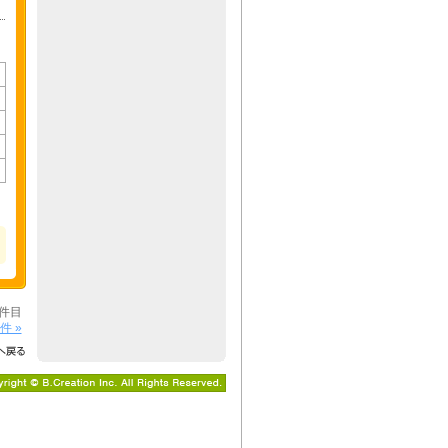
0件目
件 »