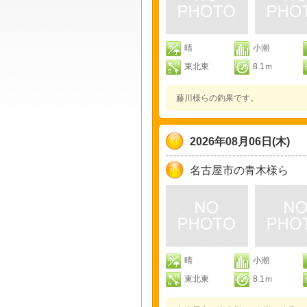
晴
小潮
東北東
8.1ｍ
藤川様らの釣果です。
2026年08月06日(木)
名古屋市の青木様ら
晴
小潮
東北東
8.1ｍ