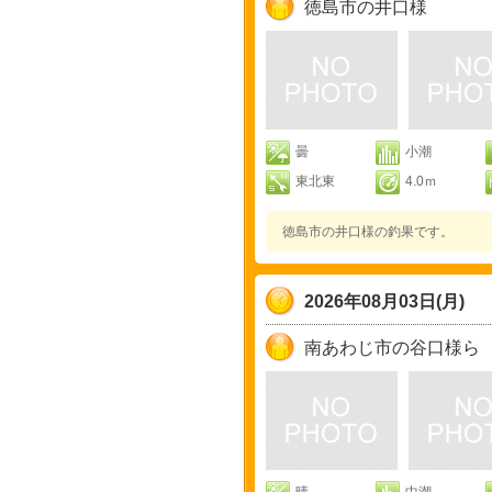
徳島市の井口様
曇
小潮
東北東
4.0ｍ
徳島市の井口様の釣果です。
2026年08月03日(月)
南あわじ市の谷口様ら