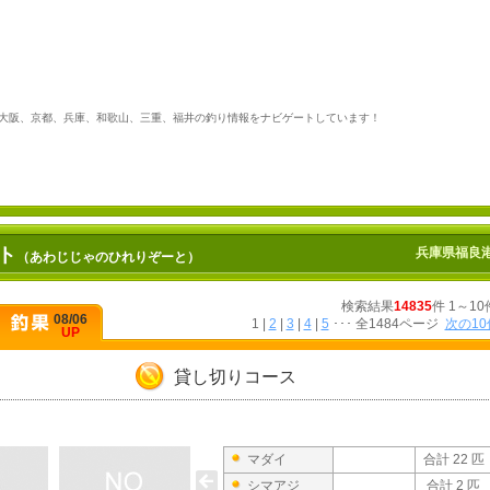
大阪、京都、兵庫、和歌山、三重、福井の
釣り情報
をナビゲートしています！
ト
兵庫県福良
（あわじじゃのひれりぞーと）
検索結果
14835
件 1～1
08/06
1 |
2
|
3
|
4
|
5
･･･ 全1484ページ
次の10
UP
貸し切りコース
マダイ
合計 22 匹
シマアジ
合計 2 匹