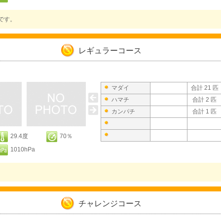
です。
レギュラーコース
マダイ
合計 21 匹
ハマチ
合計 2 匹
カンパチ
合計 1 匹
29.4度
70％
1010hPa
チャレンジコース