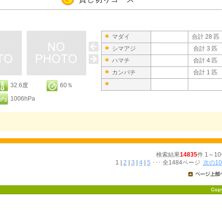
マダイ
合計 28 匹
シマアジ
合計 3 匹
ハマチ
合計 4 匹
カンパチ
合計 1 匹
32.6度
60％
1006hPa
検索結果
14835
件 1～1
1 |
2
|
3
|
4
|
5
･･･ 全1484ページ
次の10