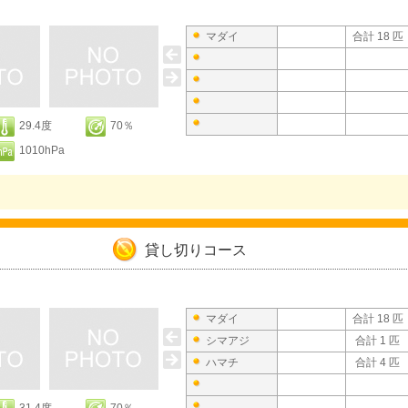
マダイ
合計 18 匹
29.4度
70％
1010hPa
貸し切りコース
マダイ
合計 18 匹
シマアジ
合計 1 匹
ハマチ
合計 4 匹