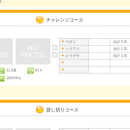
す。
チャレンジコース
マダイ
合計 5 匹
シマアジ
合計 1 匹
ヒラマサ
合計 1 匹
31.6度
61％
1007hPa
貸し切りコース