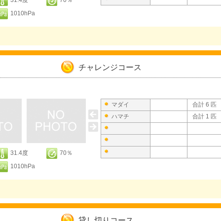
31.4度
70％
1010hPa
。
チャレンジコース
マダイ
合計 6 匹
ハマチ
合計 1 匹
31.4度
70％
1010hPa
貸し切りコース