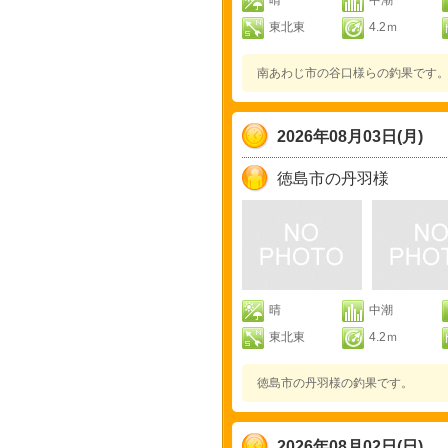
晴
中潮
東北東
4.2ｍ
南あわじ市の谷口様らの釣果です
2026年08月03日(月)
徳島市の丹羽様
晴
中潮
東北東
4.2ｍ
徳島市の丹羽様の釣果です。
2026年08月02日(日)