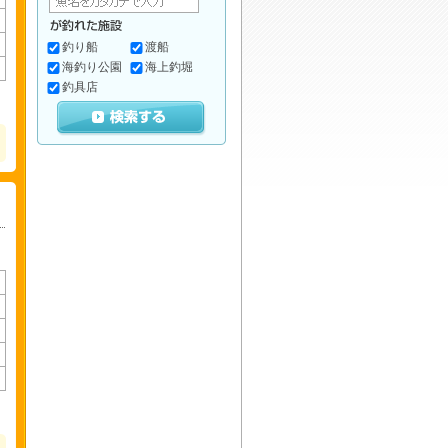
釣り船
渡船
海釣り公園
海上釣堀
釣具店