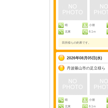
晴
小潮
北東
6.1ｍ
田所様らの釣果です。
2026年08月05日(水)
丹波篠山市の足立様ら
晴
小潮
北東
6.1ｍ