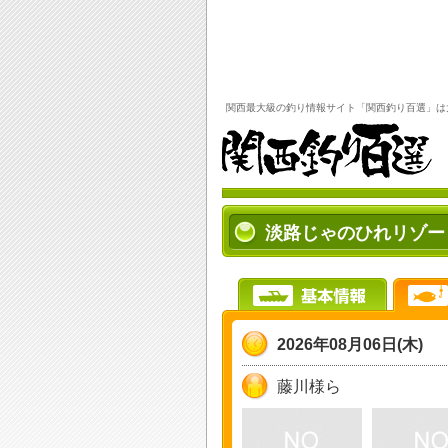
関西最大級の
釣り情報
サイト「
関西釣り百選
」は
淡路じゃのひれリゾー
2026年08月06日(木)
藤川様ら