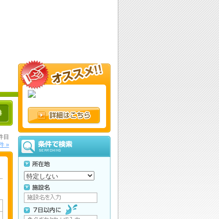
港
0件目
件 »