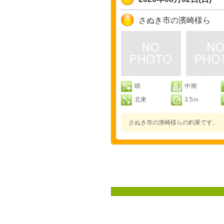
さぬき市の濱崎様ら
晴
中潮
北東
3.5ｍ
さぬき市の濱崎様らの釣果です。